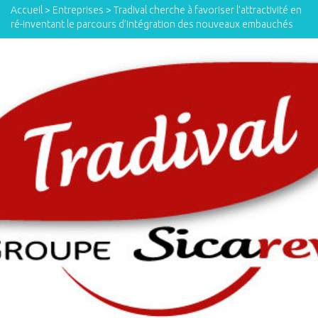
Accueil
>
Entreprises
>
Tradival cherche à favoriser l’attractivité en
ré-inventant le parcours d’intégration des nouveaux embauchés