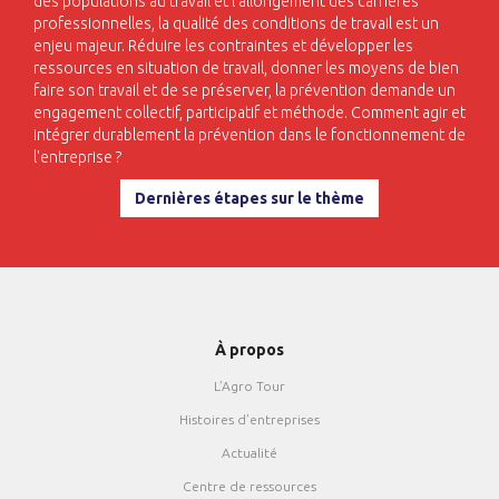
des populations au travail et l’allongement des carrières
professionnelles, la qualité des conditions de travail est un
enjeu majeur. Réduire les contraintes et développer les
ressources en situation de travail, donner les moyens de bien
faire son travail et de se préserver, la prévention demande un
engagement collectif, participatif et méthode. Comment agir et
intégrer durablement la prévention dans le fonctionnement de
l'entreprise ?
Dernières étapes sur le thème
À propos
L’Agro Tour
Histoires d’entreprises
Actualité
Centre de ressources